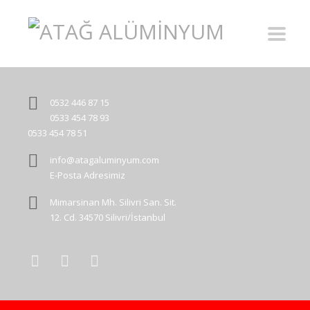
0532 446 87 15
0533 454 78 93
0533 454 78 51
info@atagaluminyum.com
E-Posta Adresimiz
Mimarsinan Mh. Silivri San. Sit.
12. Cd. 34570 Silivri/İstanbul