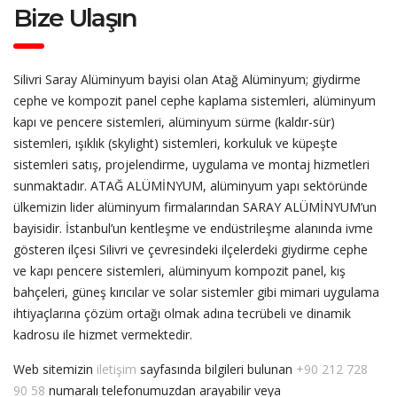
Bize Ulaşın
Silivri Saray Alüminyum bayisi olan Atağ Alüminyum; giydirme
cephe ve kompozit panel cephe kaplama sistemleri, alüminyum
kapı ve pencere sistemleri, alüminyum sürme (kaldır-sür)
sistemleri, ışıklık (skylight) sistemleri, korkuluk ve küpeşte
sistemleri satış, projelendirme, uygulama ve montaj hizmetleri
sunmaktadır. ATAĞ ALÜMİNYUM, alüminyum yapı sektöründe
ülkemizin lider alüminyum firmalarından SARAY ALÜMİNYUM’un
bayisidir. İstanbul’un kentleşme ve endüstrileşme alanında ivme
gösteren ilçesi Silivri ve çevresindeki ilçelerdeki giydirme cephe
ve kapı pencere sistemleri, alüminyum kompozit panel, kış
bahçeleri, güneş kırıcılar ve solar sistemler gibi mimari uygulama
ihtiyaçlarına çözüm ortağı olmak adına tecrübeli ve dinamik
kadrosu ile hizmet vermektedir.
Web sitemizin
iletişim
sayfasında bilgileri bulunan
+90 212 728
90 58
numaralı telefonumuzdan arayabilir veya