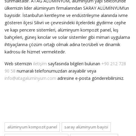
sunmaktadır. ATAĞ ALÜMİNYUM, alüminyum yapı sektöründe
ülkemizin lider alüminyum firmalarından SARAY ALÜMİNYUM’un
bayisidir. İstanbul’un kentleşme ve endüstrileşme alanında ivme
gösteren ilçesi Silivri ve çevresindeki ilçelerdeki giydirme cephe
ve kapı pencere sistemleri, alüminyum kompozit panel, kış
bahçeleri, güneş kırıcılar ve solar sistemler gibi mimari uygulama
ihtiyaçlarına çözüm ortağı olmak adına tecrübeli ve dinamik
kadrosu ile hizmet vermektedir.
Web sitemizin
iletişim
sayfasında bilgileri bulunan
+90 212 728
90 58
numaralı telefonumuzdan arayabilir veya
info@atagaluminyum.com
adresine e-posta gönderebilirsiniz.
alüminyum kompozit panel
saray alüminyum bayisi