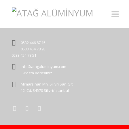
0532 446 87 15
0533 454 78 93
0533 454 78 51
info@atagaluminyum.com
E-Posta Adresimiz
Mimarsinan Mh. Silivri San. Sit.
12. Cd. 34570 Silivri/İstanbul